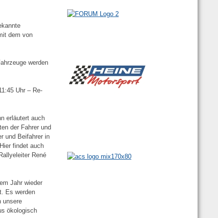
bekannte
mit dem von
 Fahrzeuge werden
1:45 Uhr – Re-
n erläutert auch
iten der Fahrer und
 und Beifahrer in
Hier findet auch
allyeleiter René
sem Jahr wieder
t. Es werden
h unsere
aus ökologisch