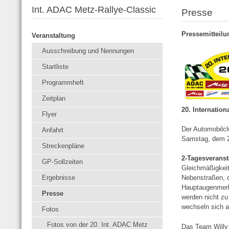
Int. ADAC Metz-Rallye-Classic
Presse
Pressemitteil
Veranstaltung
Ausschreibung und Nennungen
Startliste
Programmheft
Zeitplan
20. Internatio
Flyer
Der Automobilcl
Anfahrt
Samstag, dem 25
Streckenpläne
2-Tagesveranst
GP-Sollzeiten
Gleichmäßigkeit
Ergebnisse
Nebenstraßen, d
Hauptaugenmerk 
Presse
werden nicht zu
wechseln sich a
Fotos
Fotos von der 20. Int. ADAC Metz
Das Team Willy u