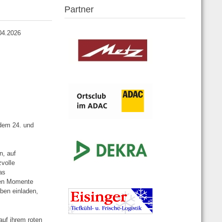
Partner
04.2026
 dem 24. und
n, auf
zvolle
as
chen Momente
iben einladen,
auf ihrem roten