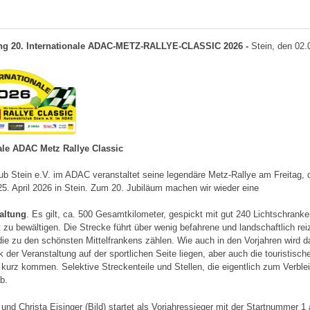
ung 20. Internationale ADAC-METZ-RALLYE-CLASSIC 2026 -
Stein, den 02.
nale ADAC Metz Rallye Classic
ub Stein e.V. im ADAC veranstaltet seine legendäre Metz-Rallye am Freitag,
. April 2026 in Stein. Zum 20. Jubiläum machen wir wieder eine
altung
. Es gilt, ca. 500 Gesamtkilometer, gespickt mit gut 240 Lichtschranke
 zu bewältigen. Die Strecke führt über wenig befahrene und landschaftlich rei
ie zu den schönsten Mittelfrankens zählen. Wie auch in den Vorjahren wird d
der Veranstaltung auf der sportlichen Seite liegen, aber auch die touristis
 kurz kommen. Selektive Streckenteile und Stellen, die eigentlich zum Verble
b.
nd Christa Eisinger (Bild) startet als Vorjahressieger mit der Startnummer 1 