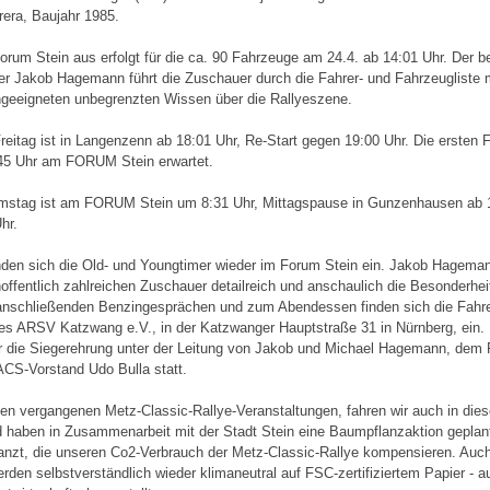
era, Baujahr 1985.
orum Stein aus erfolgt für die ca. 90 Fahrzeuge am 24.4. ab 14:01 Uhr. Der 
r Jakob Hagemann führt die Zuschauer durch die Fahrer- und Fahrzeugliste 
geeigneten unbegrenzten Wissen über die Rallyeszene.
eitag ist in Langenzenn ab 18:01 Uhr, Re-Start gegen 19:00 Uhr. Die ersten
45 Uhr am FORUM Stein erwartet.
mstag ist am FORUM Stein um 8:31 Uhr, Mittagspause in Gunzenhausen ab 1
hr.
nden sich die Old- und Youngtimer wieder im Forum Stein ein. Jakob Hageman
hoffentlich zahlreichen Zuschauer detailreich und anschaulich die Besonderhe
nschließenden Benzingesprächen und zum Abendessen finden sich die Fahrer
des ARSV Katzwang e.V., in der Katzwanger Hauptstraße 31 in Nürnberg, ein. 
 die Siegerehrung unter der Leitung von Jakob und Michael Hagemann, dem R
CS-Vorstand Udo Bulla statt.
en vergangenen Metz-Classic-Rallye-Veranstaltungen, fahren wir auch in die
d haben in Zusammenarbeit mit der Stadt Stein eine Baumpflanzaktion geplan
anzt, die unseren Co2-Verbrauch der Metz-Classic-Rallye kompensieren. Auc
rden selbstverständlich wieder klimaneutral auf FSC-zertifiziertem Papier - 