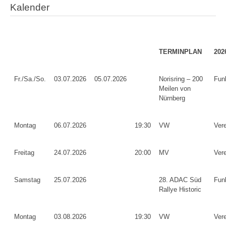
Kalender
TERMINPLAN
202
Fr./Sa./So.
03.07.2026
05.07.2026
Norisring – 200
Fun
Meilen von
Nürnberg
Montag
06.07.2026
19:30
VW
Ver
Freitag
24.07.2026
20:00
MV
Ver
Samstag
25.07.2026
28. ADAC Süd
Fun
Rallye Historic
Montag
03.08.2026
19:30
VW
Ver