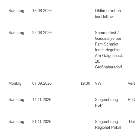
Samstag
15.08.2026
Oldtimertreffen
bei Höffner
Samstag
22.08.2026
Sommerfest /
Gaudirallye bei
Fam Schmidt,
Industriegebiet
Am Galgenbuck
18,
Großhabersdorf
Montag
07.09.2026
19:30
VW
Ver
Samstag
14.11.2026
Siegerehrung
Roß
FSP
Samstag
21.11.2026
Siegerehrung
Hot
Regional Pokal